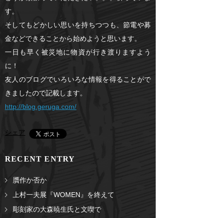
す。
そしてもどかしい思いを持ちつつも、節電や募
金などできることから始めようと思います。
一日も早く被災地に物資が行き渡りますよう
に！
友人のブログでいろいろな情報を得ることがで
きましたので記載します。
http://blog.geruga.com/
シェア
RECENT ENTRY
贋作か否か
上村一夫展『WOMEN』を終えて
彫刻家の大森暁生氏と文喫で