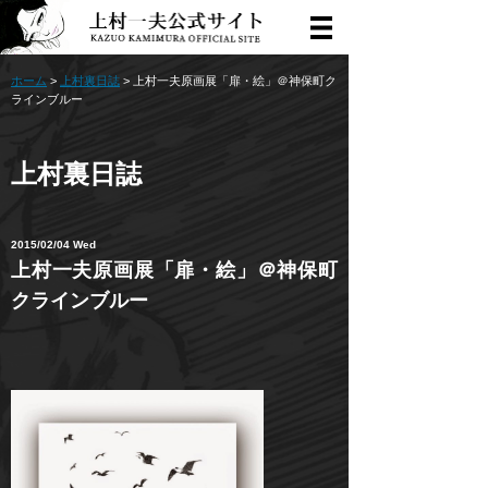
ホーム
>
上村裏日誌
> 上村一夫原画展「扉・絵」＠神保町ク
ラインブルー
上村裏日誌
2015/02/04 Wed
上村一夫原画展「扉・絵」＠神保町
クラインブルー