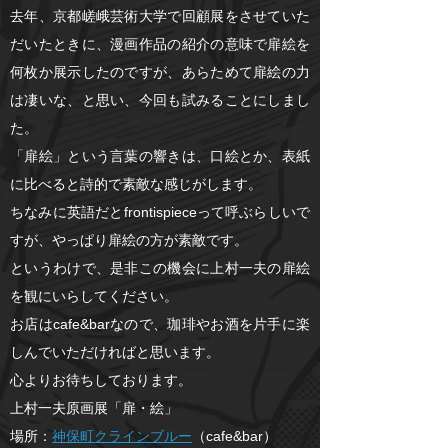
去年、京都嵯峨芸術大学で回顧展をさせていた
だいたときに、漫画作品の紹介の意味で扉絵を
何枚か展示したのですが、あらためて扉絵の力
は凄いな、と思い、今回も試みることにしまし
た。
「扉絵」という言葉の響きは、口絵とか、表紙
に比べると詩的で素敵な感じがします。
ちなみに英語だとfrontispieceって呼ぶらしいで
すが、やっぱり扉絵の方が素敵です。
というわけで、是非この機会に上村一夫の扉絵
を観にいらしてください。
お店はcafe&barなので、珈琲やお酒を片手に楽
しんでいただければと思います。
心よりお待ちしております。
上村一夫原画展「扉・絵」
場所：
神保町クラインブルー
（cafe&bar）