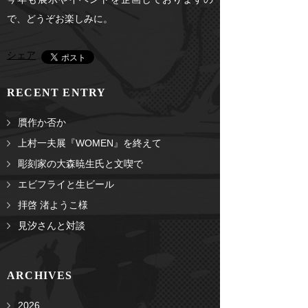
で、どうぞお楽しみに。
シェア
RECENT ENTRY
贋作か否か
上村一夫展『WOMEN』を終えて
彫刻家の大森暁生氏と文喫で
エビフライと生ビール
拝啓 渚ようこ様
見汐さんと対談
ARCHIVES
2026