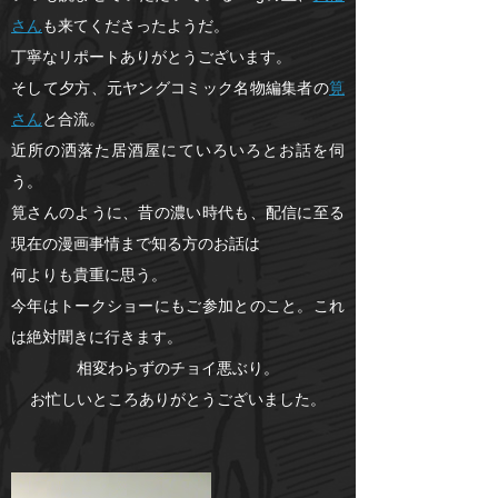
さん
も来てくださったようだ。
丁寧なリポートありがとうございます。
そして夕方、元ヤングコミック名物編集者の
筧
さん
と合流。
近所の洒落た居酒屋にていろいろとお話を伺
う。
筧さんのように、昔の濃い時代も、配信に至る
現在の漫画事情まで知る方のお話は
何よりも貴重に思う。
今年はトークショーにもご参加とのこと。これ
は絶対聞きに行きます。
相変わらずのチョイ悪ぶり。
お忙しいところありがとうございました。