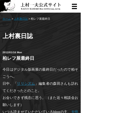
ホーム
>
上村裏日誌
> 柏レフ展最終日
上村裏日誌
2012/01/16 Mon
柏レフ展最終日
今日はデジタル版画展の最終日だったので柏そ
ごうへ。
日中、「
リリシズム
」編集者の森田さんも訪れ
てくださったとのこと。
お会いできず残念に思う。（また近々相談会お
願いします）
いつも読ませていただいているblogの主、
大悟