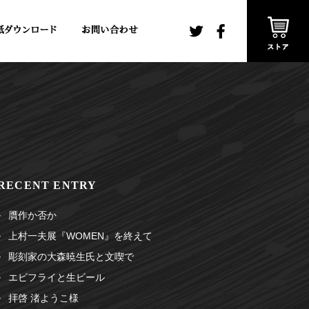
RECENT ENTRY
贋作か否か
上村一夫展『WOMEN』を終えて
彫刻家の大森暁生氏と文喫で
エビフライと生ビール
拝啓 渚ようこ様