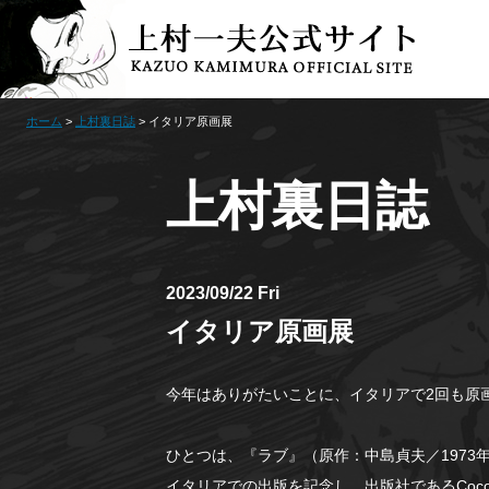
ホーム
>
上村裏日誌
> イタリア原画展
上村裏日誌
2023/09/22 Fri
イタリア原画展
今年はありがたいことに、イタリアで2回も原
ひとつは、『ラブ』（原作：中島貞夫／197
イタリアでの出版を記念し、出版社であるCoconi