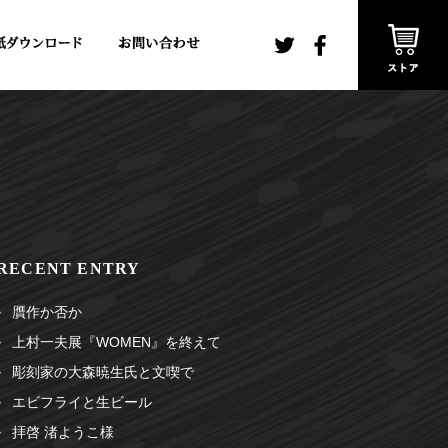
RECENT ENTRY
贋作か否か
上村一夫展『WOMEN』を終えて
彫刻家の大森暁生氏と文喫で
エビフライと生ビール
拝啓 渚ようこ様