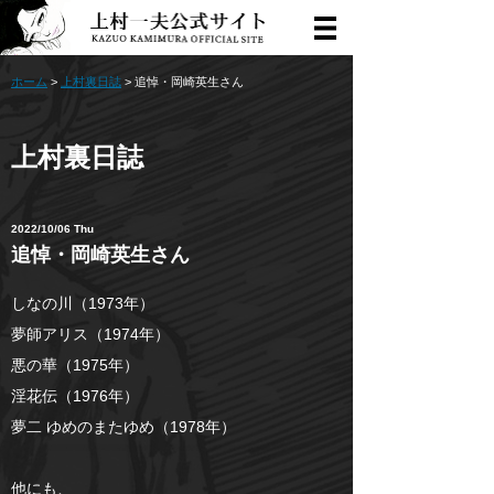
ホーム
>
上村裏日誌
> 追悼・岡崎英生さん
上村裏日誌
2022/10/06 Thu
追悼・岡崎英生さん
しなの川（1973年）
夢師アリス（1974年）
悪の華（1975年）
淫花伝（1976年）
夢二 ゆめのまたゆめ（1978年）
他にも、