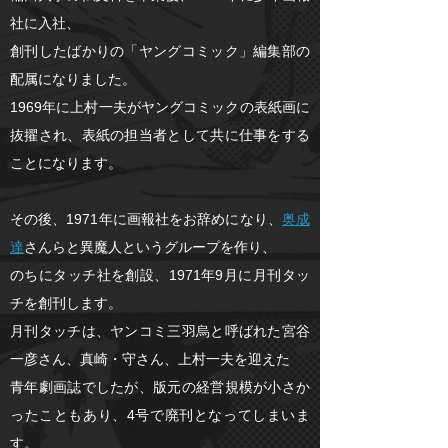
社に入社、
創刊したばかりの「ヤングコミック」編集部の
配属になりました。
1969年に上村一夫がヤングコミックの表紙画に
抜擢され、表紙の担当者として共に仕事をする
ことになります。
その後、1971年に画報社をお辞めになり、
奥成
達
さんらと異魔人というグループを作り、
のちにタッチ社を創設、1971年9月に月刊タッ
チを創刊します。
月刊タッチは、ヤンコミ三羽烏と呼ばれた宮谷
一彦さん、真崎・守さん、上村一夫を迎えた
青年劇画誌でしたが、版元の経営規模が小さか
ったこともあり、4号で廃刊となってしまいま
す。