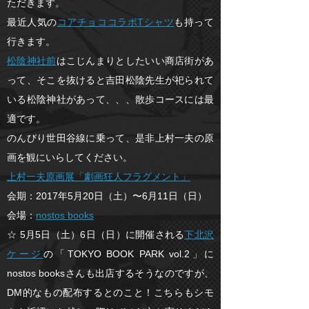
ただきます。
最近人気の
コアチョココラボTシャツ
も持って
行きます。
松陰神社前
はこじんまりとしたいい商店街があ
って、そこを抜けると吉田松陰先生が祀られて
いる松陰神社があって、、、散歩コースには最
適です。
のんびり世田谷線に乗って、是非上村一夫の原
画を観にいらしてください。
上村一夫原画展「劇画狂人フラグメント」
会期：2017年5月20日（土）〜6月11日（日）
会場：
nostos books
☆ 5月5日（土）6日（日）に開催される
下北沢
ケージ
の「TOKYO BOOK PARK vol.2」に
nostos booksさんも出店するそうなのですが、
DM的なもの配布するとのこと！こちらもシモ