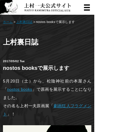
ホーム
>
上村裏日誌
> nostos booksで展示します
上村裏日誌
2017/05/02 Tue
nostos booksで展示します
5月20日（土）から、松陰神社前の本屋さん
「
nostos books
」で原画を展示することになり
ました。
その名も上村一夫原画展「
劇画狂人フラグメン
ト
」！