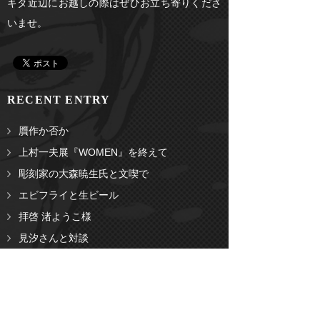
キタ近辺にお越しの際はぜひお立ち寄りくださ
いませ。
RECENT ENTRY
贋作か否か
上村一夫展『WOMEN』を終えて
彫刻家の大森暁生氏と文喫で
エビフライと生ビール
拝啓 渚ようこ様
見汐さんと対談
ARCHIVES