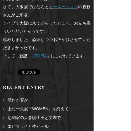
さて、大阪展ではなんと
カーネーション
の直枝
さんがご来場。
ライブで大阪に来ていらしたところ、お立ち寄
りいただいたそうです。
感激しました。恐縮しつつお声かけさせていた
だきよかったです。
そして、新譜「
UTOPIA
」にしびれています。
シェア
RECENT ENTRY
贋作か否か
上村一夫展『WOMEN』を終えて
彫刻家の大森暁生氏と文喫で
エビフライと生ビール