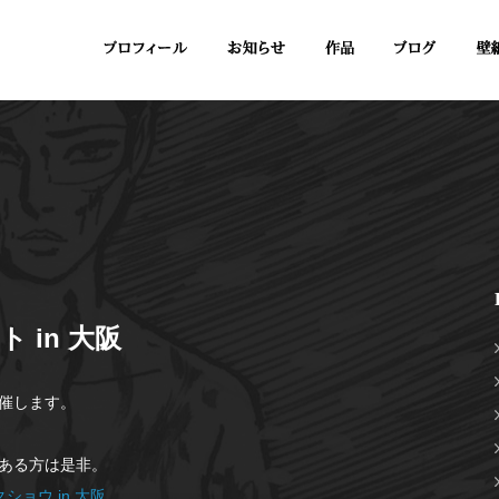
 in 大阪
催します。
ある方は是非。
ョウ in 大阪