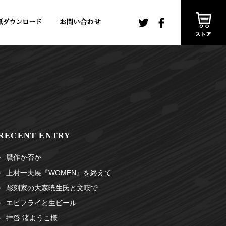
RECENT ENTRY
贋作か否か
上村一夫展『WOMEN』を終えて
彫刻家の大森暁生氏と文喫で
エビフライと生ビール
拝啓 渚ようこ様