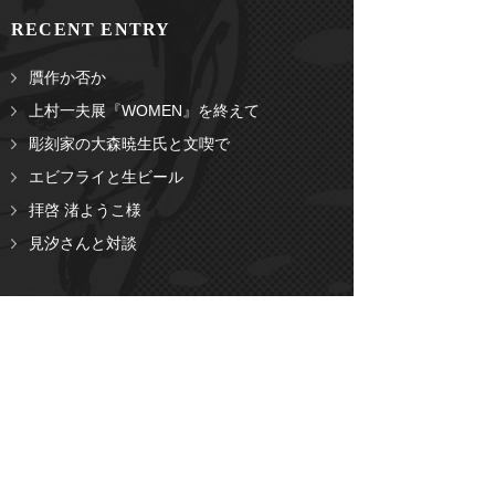
RECENT ENTRY
贋作か否か
上村一夫展『WOMEN』を終えて
彫刻家の大森暁生氏と文喫で
エビフライと生ビール
拝啓 渚ようこ様
見汐さんと対談
ARCHIVES
2026
2025
2024
2023