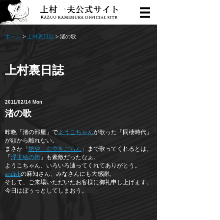
ホーム
>
上村裏日誌
> 渚の歌
上村裏日誌
2011/02/14 Mon
渚の歌
昨晩「渚の部屋」で
ようこちゃん
が歌った「同棲時代」
が頭から離れない。
まさか「
坊や お空をごらん
」まで歌ってくれるとは。
「
浮世絵の街
」も素敵だったなぁ。
ようこちゃん、いろいろ辿ってくれてありがとう。
artdish
の麻知さん、みなさんにも大感謝。
そして、ご来場いただいたお客様に御礼申し上げます。
今日はぼぅっとしてしまおう。