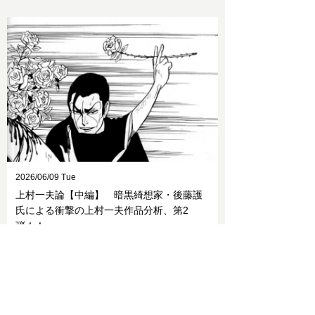
2026/06/09 Tue
上村一夫論【中編】 暗黒綺想家・後藤護
氏による衝撃の上村一夫作品分析、第2
弾！！