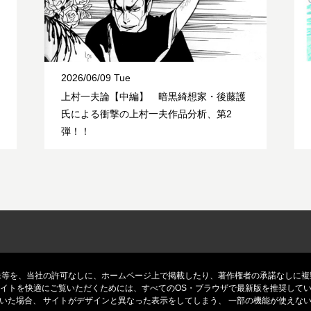
2026/06/09 Tue
上村一夫論【中編】 暗黒綺想家・後藤護
氏による衝撃の上村一夫作品分析、第2
弾！！
像等を、当社の許可なしに、ホームページ上で掲載したり、著作権者の承諾なしに複
イトを快適にご覧いただくためには、すべてのOS・ブラウザで最新版を推奨して
いた場合、 サイトがデザインと異なった表示をしてしまう、 一部の機能が使えな