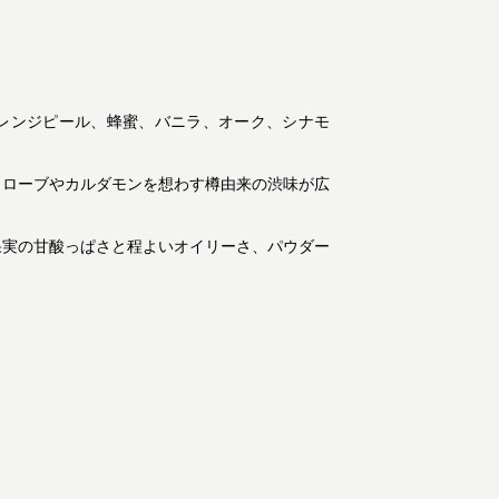
オレンジピール、蜂蜜、バニラ、オーク、シナモ
クローブやカルダモンを想わす樽由来の渋味が広
果実の甘酸っぱさと程よいオイリーさ、パウダー