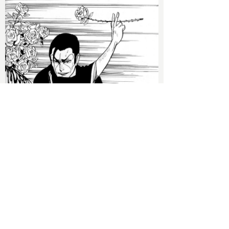
2026/06/09 Tue
上村一夫論【中編】 暗黒綺想家・後藤護
氏による衝撃の上村一夫作品分析、第2
弾！！