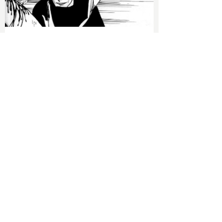
2026/06/09 Tue
上村一夫論【中編】 暗黒綺想家・後藤護
氏による衝撃の上村一夫作品分析、第2
弾！！
2026/04/25 Sat