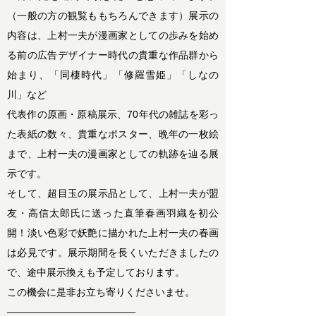
（一般の方の観覧ももちろんできます）展示の
内容は、上村一夫が漫画家としての歩みを始め
る前の広告デザイナー時代の貴重な作品群から
始まり、「同棲時代」「修羅雪姫」「しなの
川」など
代表作の原画・原稿展示、70年代の雑誌を彩っ
た表紙の数々、貴重なポスター、晩年の一枚絵
まで、上村一夫の漫画家としての軌跡を辿る展
示です。
そして、超目玉の展示品として、上村一夫が盟
友・高信太郎氏に送った
直筆春画羽織
を初公
開！淡い色彩で妖艶に描かれた上村一夫の春画
は必見です。展示期間を長くいただきましたの
で、途中展示換えも予定しております。
この機会に是非お立ち寄りくださいませ。
—————————————