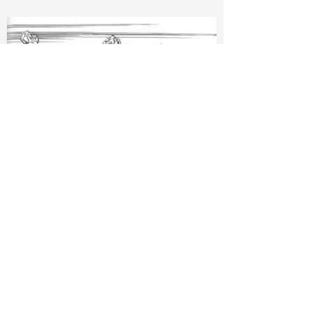
2026/06/09 Tue
上村一夫論【中編】 暗黒綺想家・後藤護
氏による衝撃の上村一夫作品分析、第2
弾！！