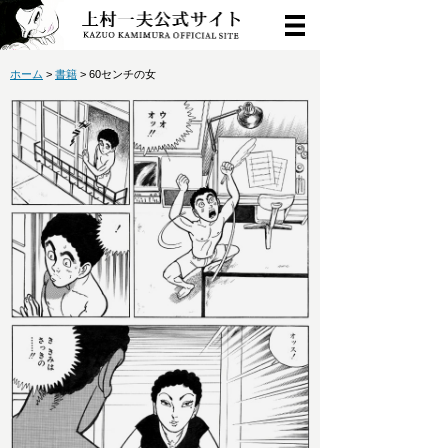
ホーム
>
書籍
> 60センチの女