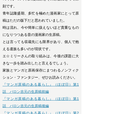
刻です。
青年誌隆盛期、多忙を極めた漫画家にとって原
稿はただの版下だと思われていました。
時は流れ、今や簡単に扱えないほど貴重なもの
になりつつある昔の漫画家の生原稿。
とは言っても収蔵先にも限界があり、個人で抱
える遺族も多いのが現状です。
エ☆ミリーさんの取り組みは、今後の課題に大
きな一歩を踏み出したと言えるでしょう。
家族とマンガと原画保存にまつわるノンフィク
ション・ファンタジー、ぜひお読みください。
『マンガ原稿のある暮らし』（ほぼ日）第1
話 バロン吉元の生原稿前編
『マンガ原稿のある暮らし』（ほぼ日）第1
話 バロン吉元の生原稿後編
『マンガ原稿のある暮らし』（ほぼ日）第2