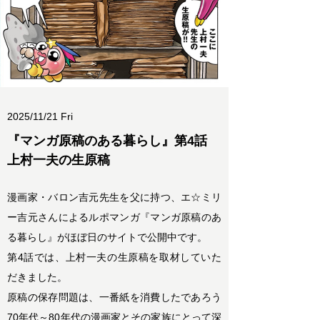
2025/11/21 Fri
『マンガ原稿のある暮らし』第4話
上村一夫の生原稿
漫画家・バロン吉元先生を父に持つ、エ☆ミリ
ー吉元さんによるルポマンガ『マンガ原稿のあ
る暮らし』がほぼ日のサイトで公開中です。
第4話では、上村一夫の生原稿を取材していた
だきました。
原稿の保存問題は、
一番紙を消費したであろう
70
年代～
80
年代の漫画家とその家族にとって深