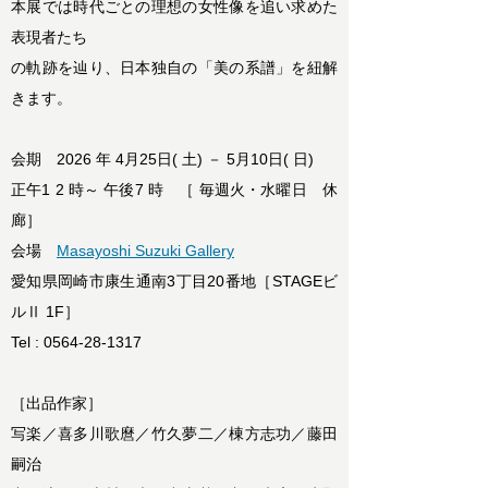
本展では時代ごとの理想の女性像を追い求めた
表現者たち
の軌跡を辿り、日本独自の「美の系譜」を紐解
きます。
会期 2026 年 4月25日( 土) － 5月10日( 日)
正午1 2 時～ 午後7 時 ［ 毎週火・水曜日 休
廊］
会場
Masayoshi Suzuki Gallery
愛知県岡崎市康生通南3丁目20番地［STAGEビ
ルⅡ 1F］
Tel : 0564-28-1317
［出品作家］
写楽／喜多川歌麿／竹久夢二／棟方志功／藤田
嗣治